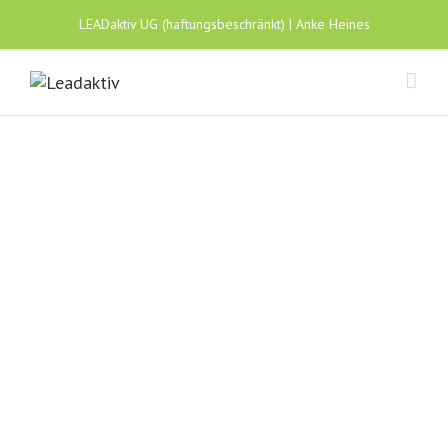
LEADaktiv UG (haftungsbeschränkt) | Anke Heines