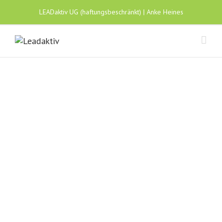
LEADaktiv UG (haftungsbeschränkt) | Anke Heines