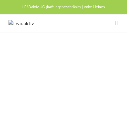
LEADaktiv UG (haftungsbeschränkt) | Anke Heines