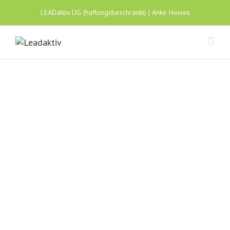
LEADaktiv UG (haftungsbeschränkt) | Anke Heines