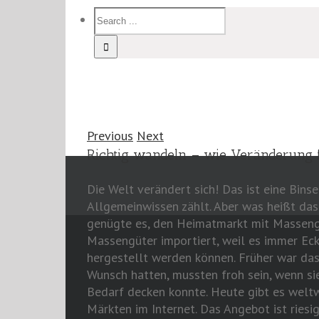
Previous
Next
Richtig wandeln – wie Veränderung f
Die Welt verändert sich! Das ist eine Bins
Allgemeinwissen zählt. Aber was heißt das
genügte es, den Heimatmarkt mit Masseng
Massengüter importiert, weil es immer Ecke
hergestellt werden können. Früher war das
Wunsch hatten, mussten froh sein, wenn s
Bedarf decken konnte. Heute gibt es welt
Märkten im Internet. Das Angebot ist riesi