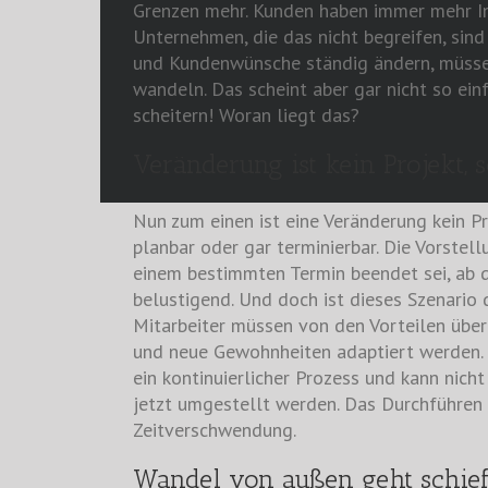
Grenzen mehr. Kunden haben immer mehr I
Unternehmen, die das nicht begreifen, sin
und Kundenwünsche ständig ändern, müsse
wandeln. Das scheint aber gar nicht so ein
scheitern! Woran liegt das?
Veränderung ist kein Projekt, 
Nun zum einen ist eine Veränderung kein Pro
planbar oder gar terminierbar. Die Vorstel
einem bestimmten Termin beendet sei, ab d
belustigend. Und doch ist dieses Szenario
Mitarbeiter müssen von den Vorteilen übe
und neue Gewohnheiten adaptiert werden. 
ein kontinuierlicher Prozess und kann nic
jetzt umgestellt werden. Das Durchführen 
Zeitverschwendung.
Wandel von außen geht schie