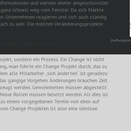
nformationen und werden immer anspruchsvoller.
d ganz schnell weg vom Fenster. Da sich Märkte
n Unternehmen reagieren und sich auch ständig
fach zu sein: Die meisten Veränderungsprojekte
(haftungsbes
sondern ein Prozess
jekt, sondern ein Prozess. Ein Change ist nicht
lung, man führte ein Change Projekt durch, das zu
em alle Mitarbeiter „sich änderten“ ist geradezu
 das gängige Vorgehen. Änderungen brauchen Zeit.
rzeugt werden. Gewohnheiten müssen abgestellt
Neue Rollen müssen besetzt werden. All dies ist
ht zu einem vorgegebenen Termin von eben auf
von Change Projekten ist also eine sinnlose
f