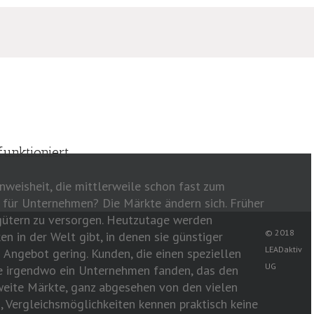
unktioniert
enweisheit, die mittlerweile schon fast zum
 für Unternehmen? Die Märkte ändern sich. Früher
ütern zu versorgen. Heutzutage werden
© 2018
n in der Welt gibt, in denen sie günstiger
LEADaktiv
 Angebot gering. Kunden, die einen speziellen
UG
ie irgendwo ein Unternehmen fanden, das den
weite Märkte, ganz abgesehen von den vielen
g, Vergleichsmöglichkeiten kennen praktisch keine